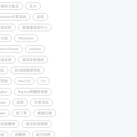
華盛頓大飯店
全火
indows作業系統
排程
自動排程
傑佛遜貿易中心
全火裝
Windows
eam Viewer
radmin
遠端桌面
遠端桌面連線
據點
區域聯盟體育館
體育館
MacOS
OS
igSur
Big Sur開機隨身碟
pple
蘋果
作業系統
pple
第三季
獵捕任務
巴頓謝爾弗
康尼島遊樂園
巴頓
謝爾弗
破片陷阱