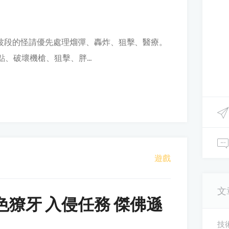
一波段的怪請優先處理熘彈、轟炸、狙擊、醫療。
點、破壞機槍、狙擊、胖...
遊戲
文
色獠牙 入侵任務 傑佛遜
技術