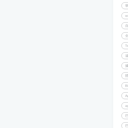
w
T
B
A
a