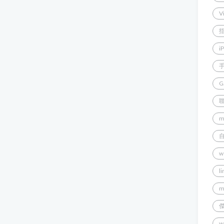
V
i
G
m
w
l
m
w