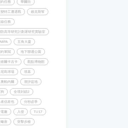
紐約任務
華爾街
叛變特工遭遇戰
賴克斯幫
主線任務
國防高等研究計劃署研究實驗室
ARPA
五角大廈
紐約軍閥
地下聯通公園
哈維爾卡吉卡
觀點博物館
康尼島球場
墳墓
狄奧帕內爾
潮汐盆地
鬣狗
全境封鎖2
忍者信差包
分秒必爭
發電廠
入侵
TU17
天蠍座
突擊步槍