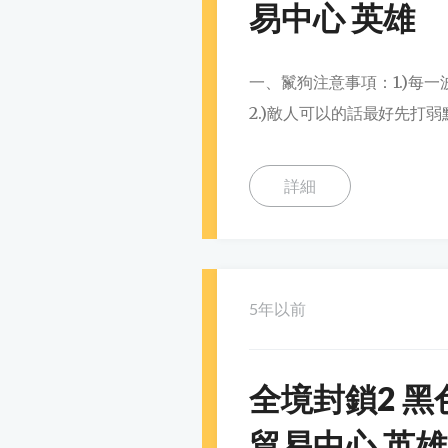
易中心 英雄
一、鬣狗注意事項：1.)每
2.)敵人可以的話最好先打弱
詳細
5年以前
全境封鎖2 黑
貿易中心 英雄