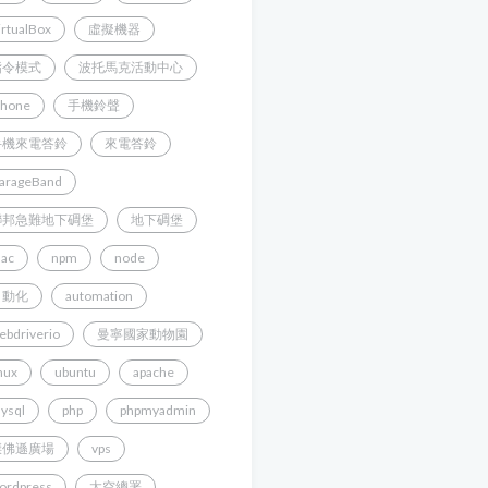
irtualBox
虛擬機器
指令模式
波托馬克活動中心
Phone
手機鈴聲
手機來電答鈴
來電答鈴
arageBand
聯邦急難地下碉堡
地下碉堡
ac
npm
node
自動化
automation
ebdriverio
曼寧國家動物園
inux
ubuntu
apache
ysql
php
phpmyadmin
傑佛遜廣場
vps
ordpress
太空總署