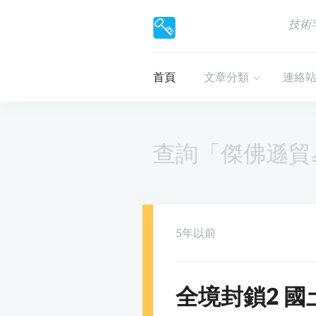
技術
首頁
文章分類
連絡
查詢「傑佛遜貿
5年以前
全境封鎖2 國