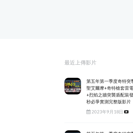
最近上傳影片
第五年第一季度奇特突
聖艾爾摩+奇特槍套雷
+烈焰之牆突襲盾配裝
秒必爭實測完整版影片
2023年9月18日