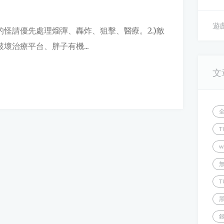
遊戲
段的怪請優先處理熘彈、轟炸、狙擊、醫療。2.)敵
壞治療平台、胖子有機...
文
T
w
T