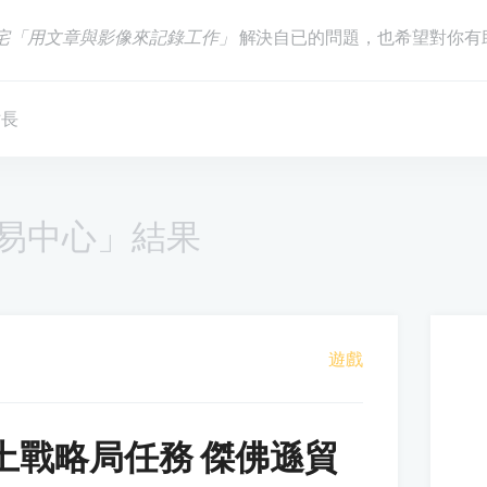
宅「用文章與影像來記錄工作」
解決自已的問題，也希望對你有
站長
易中心」結果
遊戲
土戰略局任務 傑佛遜貿