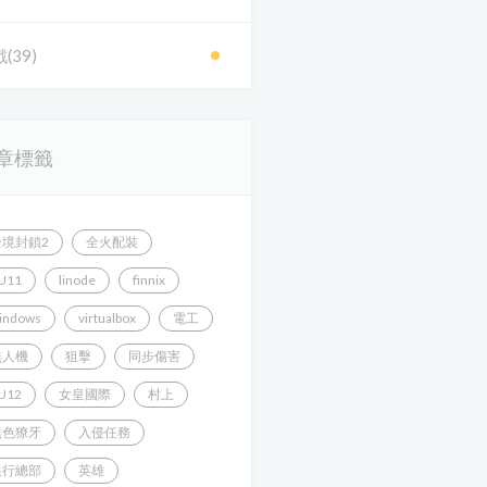
(39)
章標籤
全境封鎖2
全火配裝
U11
linode
finnix
indows
virtualbox
電工
無人機
狙擊
同步傷害
U12
女皇國際
村上
黑色獠牙
入侵任務
銀行總部
英雄