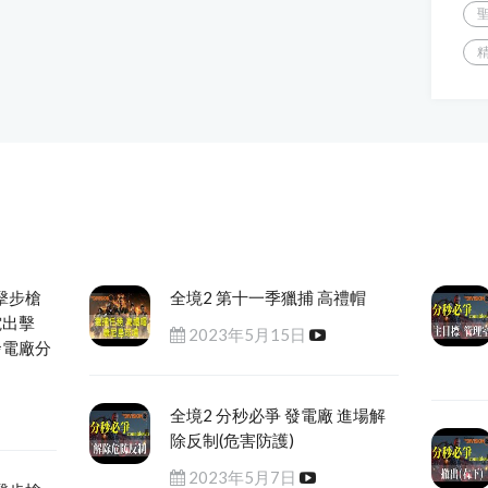
擊步槍
全境2 第十一季獵捕 高禮帽
電出擊
2023年5月15日
發電廠分
全境2 分秒必爭 發電廠 進場解
除反制(危害防護)
2023年5月7日