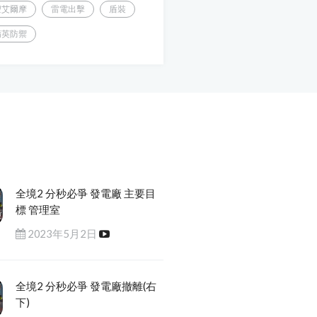
聖艾爾摩
雷電出擊
盾裝
精英防禦
全境2 分秒必爭 發電廠 主要目
標 管理室
2023年5月2日
全境2 分秒必爭 發電廠撤離(右
下)