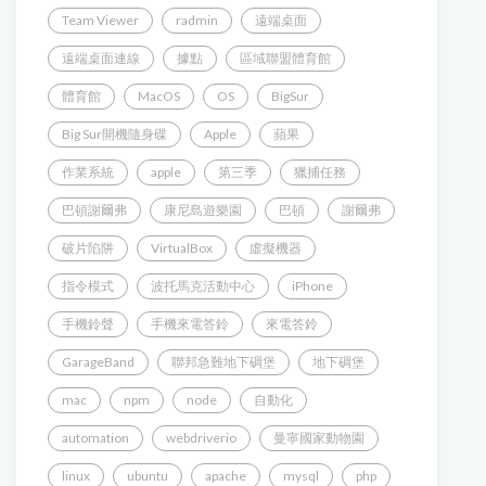
Team Viewer
radmin
遠端桌面
遠端桌面連線
據點
區域聯盟體育館
體育館
MacOS
OS
BigSur
Big Sur開機隨身碟
Apple
蘋果
作業系統
apple
第三季
獵捕任務
巴頓謝爾弗
康尼島遊樂園
巴頓
謝爾弗
破片陷阱
VirtualBox
虛擬機器
指令模式
波托馬克活動中心
iPhone
手機鈴聲
手機來電答鈴
來電答鈴
GarageBand
聯邦急難地下碉堡
地下碉堡
mac
npm
node
自動化
automation
webdriverio
曼寧國家動物園
linux
ubuntu
apache
mysql
php