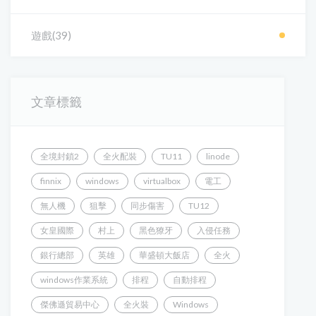
遊戲(39)
文章標籤
全境封鎖2
全火配裝
TU11
linode
finnix
windows
virtualbox
電工
無人機
狙擊
同步傷害
TU12
女皇國際
村上
黑色獠牙
入侵任務
銀行總部
英雄
華盛頓大飯店
全火
windows作業系統
排程
自動排程
傑佛遜貿易中心
全火裝
Windows