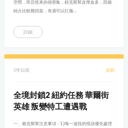
空間，而且怪來的很密集，頼克斯幫皮厚血多，四個
純火比較難招架，有盾可以扛傷...
詳細
5年以前
遊戲
全境封鎖2 紐約任務 華爾街
英雄 叛變特工遭遇戰
一、賴克斯幫注意事項：1.)每一波段的怪請優先處理