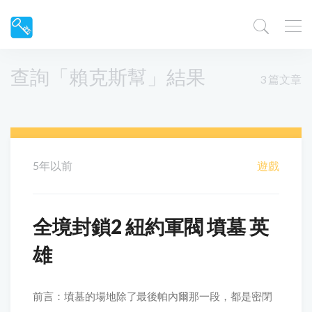
查詢「賴克斯幫」結果
3 篇文章
5年以前
遊戲
全境封鎖2 紐約軍閥 墳墓 英
雄
前言：墳墓的場地除了最後帕內爾那一段，都是密閉