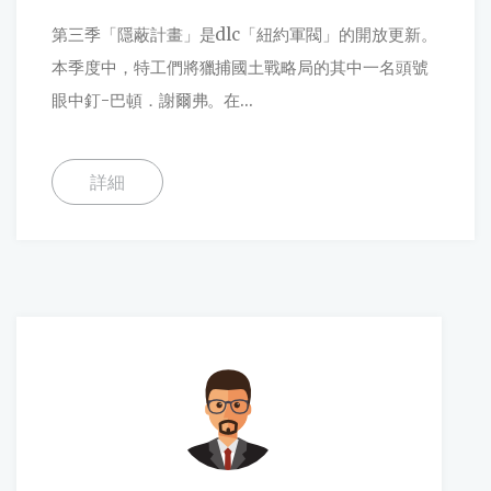
第三季「隱蔽計畫」是dlc「紐約軍閥」的開放更新。
本季度中，特工們將獵捕國土戰略局的其中一名頭號
眼中釘-巴頓．謝爾弗。在...
詳細