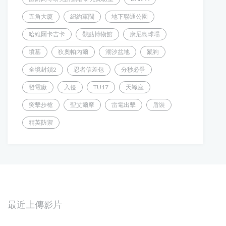
五角大廈
紐約軍閥
地下聯通公園
哈維爾卡吉卡
觀點博物館
康尼島球場
墳墓
狄奧帕內爾
潮汐盆地
鬣狗
全境封鎖2
忍者信差包
分秒必爭
發電廠
入侵
TU17
天蠍座
突擊步槍
聖艾爾摩
雷電出擊
盾裝
精英防禦
最近上傳影片