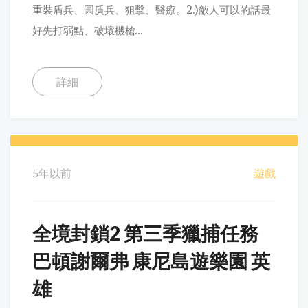
重裝盾兵、圓貭兵、狙擊、醫療。2.)敵人可以的話最
好先打弱點、破壞機槍...
詳細
5年以前
遊戲
全境封鎖2 第三季獵捕任務
巴頓謝爾弗 康尼島遊樂園 英
雄