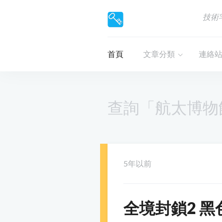
技術
首頁
文章分類
連絡
查詢「航太博物
5年以前
全境封鎖2 黑