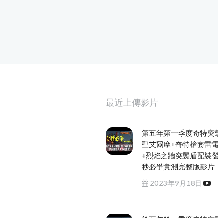
最近上傳影片
第五年第一季度奇特突
聖艾爾摩+奇特槍套雷
+烈焰之牆突襲盾配裝
秒必爭實測完整版影片
2023年9月18日