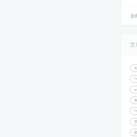
遊戲
文
T
w
T