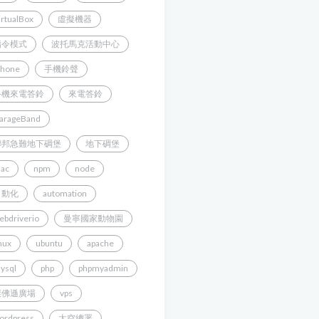
irtualBox
虛擬機器
指令模式
波托馬克活動中心
Phone
手機鈴聲
手機來電答鈴
來電答鈴
arageBand
聯邦急難地下碉堡
地下碉堡
ac
npm
node
自動化
automation
ebdriverio
曼寧國家動物園
inux
ubuntu
apache
ysql
php
phpmyadmin
傑佛遜廣場
vps
ordpress
太空總署