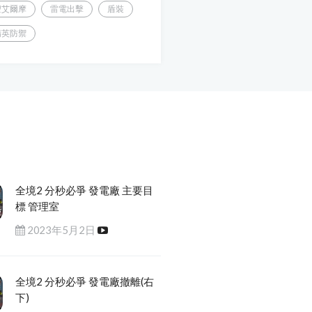
聖艾爾摩
雷電出擊
盾裝
精英防禦
全境2 分秒必爭 發電廠 主要目
標 管理室
2023年5月2日
全境2 分秒必爭 發電廠撤離(右
下)