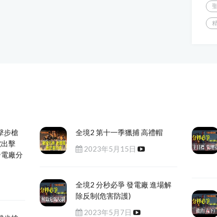
擊步槍
全境2 第十一季獵捕 高禮帽
電出擊
2023年5月15日
發電廠分
全境2 分秒必爭 發電廠 進場解
除反制(危害防護)
2023年5月7日