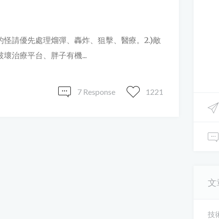
段的怪請優先處理熘彈、轟炸、狙擊、醫療。2.)敵
壞治療平台、胖子有機...
7 Response
1221
文
技術