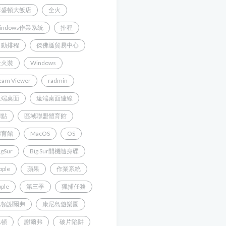
華盛頓大飯店
全火
indows作業系統
排程
自動排程
傑佛遜貿易中心
全火裝
Windows
eam Viewer
radmin
遠端桌面
遠端桌面連線
據點
區域聯盟體育館
體育館
MacOS
OS
igSur
Big Sur開機隨身碟
pple
蘋果
作業系統
pple
第三季
獵捕任務
巴頓謝爾弗
康尼島遊樂園
巴頓
謝爾弗
破片陷阱