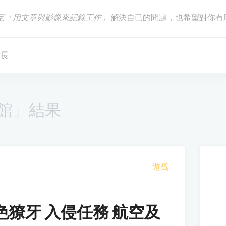
宅「用文章與影像來記錄工作」
解決自已的問題，也希望對你有
站長
館」結果
遊戲
色獠牙 入侵任務 航空及