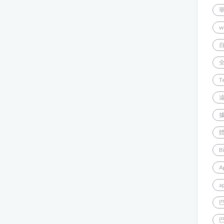
w
T
B
A
a