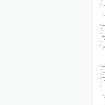
V
i
G
m
w
l
m
w