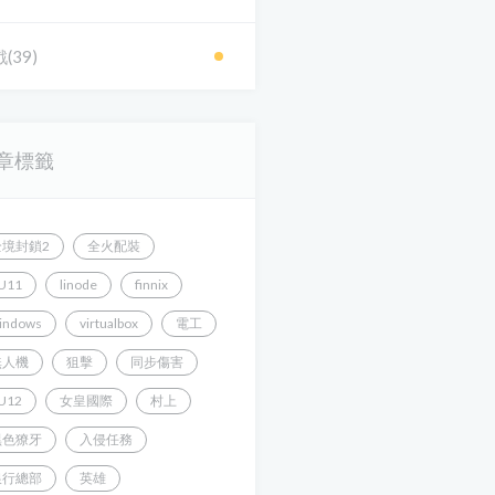
(39)
章標籤
全境封鎖2
全火配裝
U11
linode
finnix
indows
virtualbox
電工
無人機
狙擊
同步傷害
U12
女皇國際
村上
黑色獠牙
入侵任務
銀行總部
英雄