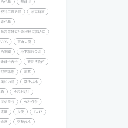
紐約任務
華爾街
叛變特工遭遇戰
賴克斯幫
主線任務
國防高等研究計劃署研究實驗室
ARPA
五角大廈
紐約軍閥
地下聯通公園
哈維爾卡吉卡
觀點博物館
康尼島球場
墳墓
狄奧帕內爾
潮汐盆地
鬣狗
全境封鎖2
忍者信差包
分秒必爭
發電廠
入侵
TU17
天蠍座
突擊步槍