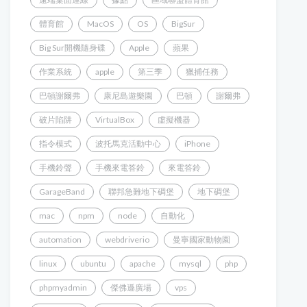
體育館
MacOS
OS
BigSur
Big Sur開機隨身碟
Apple
蘋果
作業系統
apple
第三季
獵捕任務
巴頓謝爾弗
康尼島遊樂園
巴頓
謝爾弗
破片陷阱
VirtualBox
虛擬機器
指令模式
波托馬克活動中心
iPhone
手機鈴聲
手機來電答鈴
來電答鈴
GarageBand
聯邦急難地下碉堡
地下碉堡
mac
npm
node
自動化
automation
webdriverio
曼寧國家動物園
linux
ubuntu
apache
mysql
php
phpmyadmin
傑佛遜廣場
vps