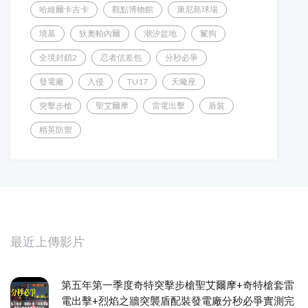
哈維爾卡吉卡
觀點博物館
康尼島球場
墳墓
狄奧帕內爾
潮汐盆地
鬣狗
全境封鎖2
忍者信差包
分秒必爭
發電廠
入侵
TU17
天蠍座
突擊步槍
聖艾爾摩
雷電出擊
盾裝
精英防禦
最近上傳影片
第五年第一季度奇特突擊步槍聖艾爾摩+奇特槍套雷
電出擊+烈焰之牆突襲盾配裝發電廠分秒必爭實測完