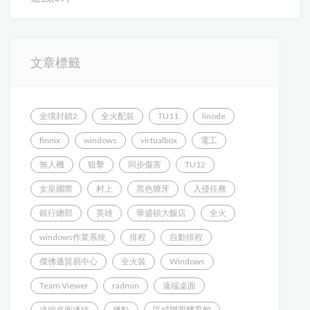
文章標籤
全境封鎖2
全火配裝
TU11
linode
finnix
windows
virtualbox
電工
無人機
狙擊
同步傷害
TU12
女皇國際
村上
黑色獠牙
入侵任務
銀行總部
英雄
華盛頓大飯店
全火
windows作業系統
排程
自動排程
傑佛遜貿易中心
全火裝
Windows
Team Viewer
radmin
遠端桌面
遠端桌面連線
據點
區域聯盟體育館