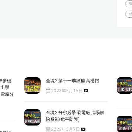
擊步槍
全境2 第十一季獵捕 高禮帽
電出擊
2023年5月15日
發電廠分
全境2 分秒必爭 發電廠 進場解
除反制(危害防護)
2023年5月7日