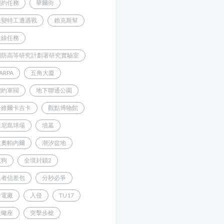
紐約任務
華爾街
叛變特工遭遇戰
賴克斯幫
主線任務
國防高等研究計劃署研究實驗室
ARPA
五角大廈
紐約軍閥
地下聯通公園
哈維爾卡吉卡
觀點博物館
康尼島球場
墳墓
狄奧帕內爾
潮汐盆地
鬣狗
全境封鎖2
忍者信差包
分秒必爭
發電廠
入侵
TU17
天蠍座
突擊步槍