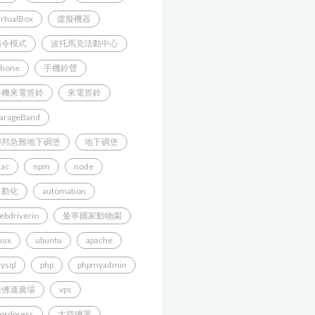
irtualBox
虛擬機器
指令模式
波托馬克活動中心
Phone
手機鈴聲
手機來電答鈴
來電答鈴
arageBand
聯邦急難地下碉堡
地下碉堡
ac
npm
node
自動化
automation
ebdriverio
曼寧國家動物園
inux
ubuntu
apache
ysql
php
phpmyadmin
傑佛遜廣場
vps
ordpress
太空總署