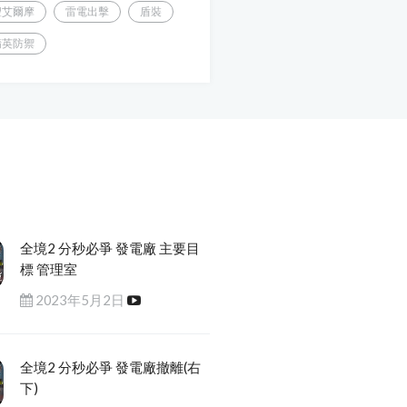
聖艾爾摩
雷電出擊
盾裝
精英防禦
全境2 分秒必爭 發電廠 主要目
標 管理室
2023年5月2日
全境2 分秒必爭 發電廠撤離(右
下)