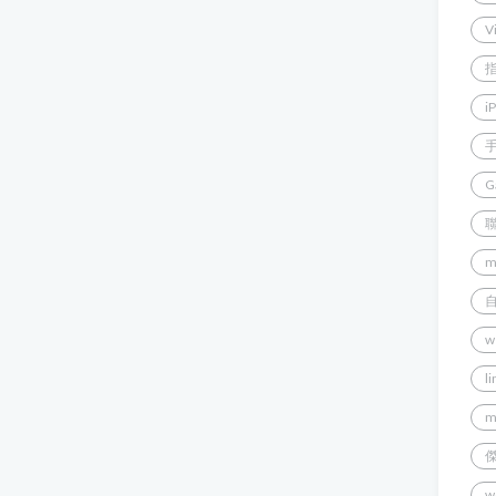
V
i
G
m
w
l
m
w