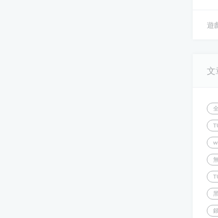
遊戲
文
T
w
T