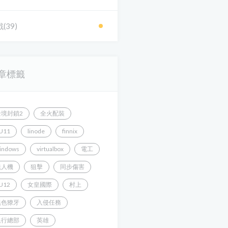
(39)
章標籤
全境封鎖2
全火配裝
U11
linode
finnix
indows
virtualbox
電工
無人機
狙擊
同步傷害
U12
女皇國際
村上
黑色獠牙
入侵任務
銀行總部
英雄