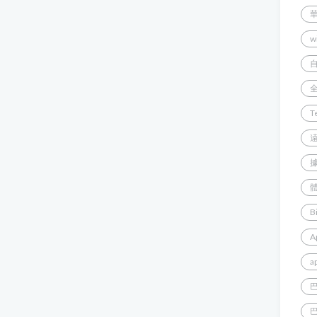
w
T
B
A
a