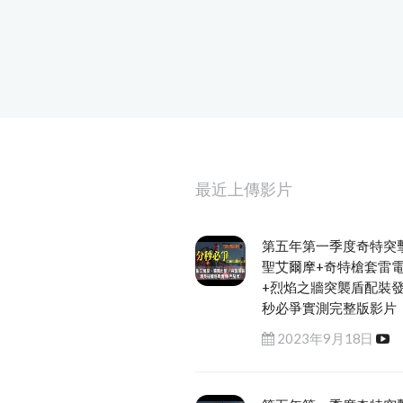
最近上傳影片
第五年第一季度奇特突
聖艾爾摩+奇特槍套雷
+烈焰之牆突襲盾配裝
秒必爭實測完整版影片
2023年9月18日