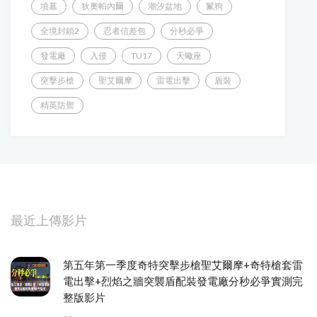
墳墓
狄奧帕內爾
潮汐盆地
鬣狗
全境封鎖2
忍者信差包
分秒必爭
發電廠
入侵
TU17
天蠍座
突擊步槍
聖艾爾摩
雷電出擊
盾裝
精英防禦
最近上傳影片
第五年第一季度奇特突擊步槍聖艾爾摩+奇特槍套雷
電出擊+烈焰之牆突襲盾配裝發電廠分秒必爭實測完
整版影片