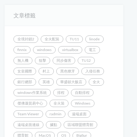
文章標籤
全境封鎖2
全火配裝
TU11
linode
finnix
windows
virtualbox
電工
無人機
狙擊
同步傷害
TU12
女皇國際
村上
黑色獠牙
入侵任務
銀行總部
英雄
華盛頓大飯店
全火
windows作業系統
排程
自動排程
傑佛遜貿易中心
全火裝
Windows
Team Viewer
radmin
遠端桌面
遠端桌面連線
據點
區域聯盟體育館
體育館
MacOS
OS
BigSur