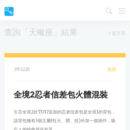
查詢「天蠍座」結果
1 篇文章
3年以前
遊戲
全境2忍者信差包火體混裝
引言全境2於TU17追加的忍者信差包是全境1的背包，
該背包擁有3個主屬性(火、體、技)外加一個插件，吸
引人的特色就在於其...