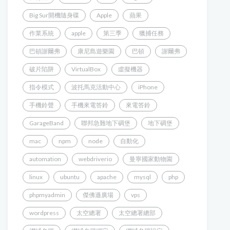
Big Sur開機隨身碟
Apple
蘋果
作業系統
apple
第三季
獵捕任務
巴頓謝爾弗
康尼島遊樂園
巴頓
謝爾弗
破片陷阱
VirtualBox
虛擬機器
指令模式
波托馬克活動中心
iPhone
手機鈴聲
手機來電答鈴
來電答鈴
GarageBand
聯邦急難地下碉堡
地下碉堡
mac
npm
node
自動化
automation
webdriverio
曼寧國家動物園
linux
ubuntu
apache
mysql
php
phpmyadmin
傑佛遜廣場
vps
wordpress
太空總署
太空總署總部