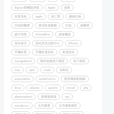
Big Sur開機隨身碟
Apple
蘋果
作業系統
apple
第三季
獵捕任務
巴頓謝爾弗
康尼島遊樂園
巴頓
謝爾弗
破片陷阱
VirtualBox
虛擬機器
指令模式
波托馬克活動中心
iPhone
手機鈴聲
手機來電答鈴
來電答鈴
GarageBand
聯邦急難地下碉堡
地下碉堡
mac
npm
node
自動化
automation
webdriverio
曼寧國家動物園
linux
ubuntu
apache
mysql
php
phpmyadmin
傑佛遜廣場
vps
wordpress
太空總署
太空總署總部