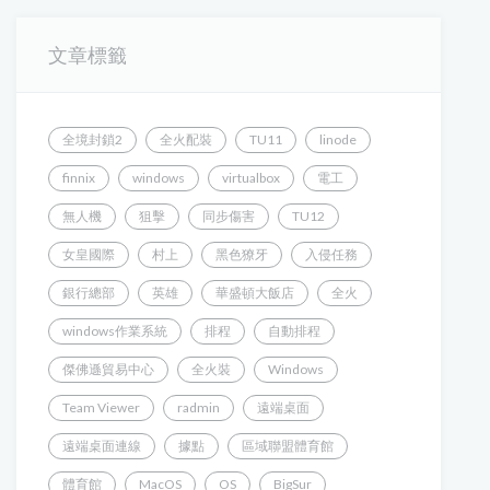
文章標籤
全境封鎖2
全火配裝
TU11
linode
finnix
windows
virtualbox
電工
無人機
狙擊
同步傷害
TU12
女皇國際
村上
黑色獠牙
入侵任務
銀行總部
英雄
華盛頓大飯店
全火
windows作業系統
排程
自動排程
傑佛遜貿易中心
全火裝
Windows
Team Viewer
radmin
遠端桌面
遠端桌面連線
據點
區域聯盟體育館
體育館
MacOS
OS
BigSur