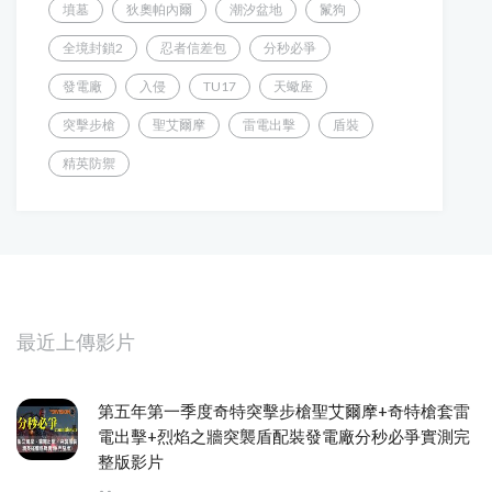
墳墓
狄奧帕內爾
潮汐盆地
鬣狗
全境封鎖2
忍者信差包
分秒必爭
發電廠
入侵
TU17
天蠍座
突擊步槍
聖艾爾摩
雷電出擊
盾裝
精英防禦
最近上傳影片
第五年第一季度奇特突擊步槍聖艾爾摩+奇特槍套雷
電出擊+烈焰之牆突襲盾配裝發電廠分秒必爭實測完
整版影片