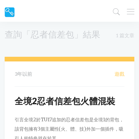
查詢「忍者信差包」結果
1 篇文章
3年以前
遊戲
全境2忍者信差包火體混裝
引言全境2於TU17追加的忍者信差包是全境1的背包，
該背包擁有3個主屬性(火、體、技)外加一個插件，吸
引人的特色就在於其...