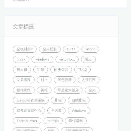
文章標籤
全境封鎖2
全火配裝
TU11
linode
finnix
windows
virtualbox
電工
無人機
狙擊
同步傷害
TU12
女皇國際
村上
黑色獠牙
入侵任務
銀行總部
英雄
華盛頓大飯店
全火
windows作業系統
排程
自動排程
傑佛遜貿易中心
全火裝
Windows
Team Viewer
radmin
遠端桌面
遠端桌面連線
據點
區域聯盟體育館