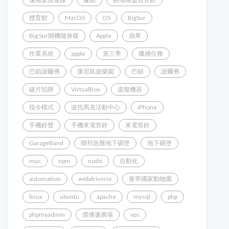
體育館
MacOS
OS
BigSur
Big Sur開機隨身碟
Apple
蘋果
作業系統
apple
第三季
獵捕任務
巴頓謝爾弗
康尼島遊樂園
巴頓
謝爾弗
破片陷阱
VirtualBox
虛擬機器
指令模式
波托馬克活動中心
iPhone
手機鈴聲
手機來電答鈴
來電答鈴
GarageBand
聯邦急難地下碉堡
地下碉堡
mac
npm
node
自動化
automation
webdriverio
曼寧國家動物園
linux
ubuntu
apache
mysql
php
phpmyadmin
傑佛遜廣場
vps