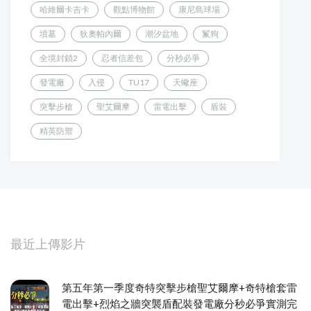
哈維爾卡吉卡
觀點博物館
康尼島球場
墳墓
狄奧帕內爾
潮汐盆地
鬣狗
全境封鎖2
忍者信差包
分秒必爭
發電廠
入侵
TU17
天蠍座
突擊步槍
聖艾爾摩
雷電出擊
盾裝
精英防禦
最近上傳影片
第五年第一季度奇特突擊步槍聖艾爾摩+奇特槍套雷
電出擊+烈焰之牆突襲盾配裝發電廠分秒必爭實測完