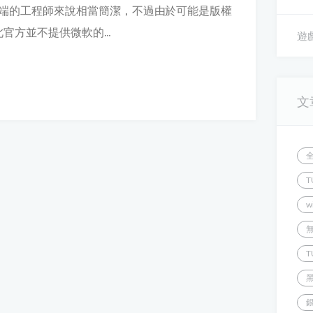
務業全端的工程師來說相當簡潔，不過由於可能是版權
官方並不提供微軟的...
遊戲
文
T
w
T