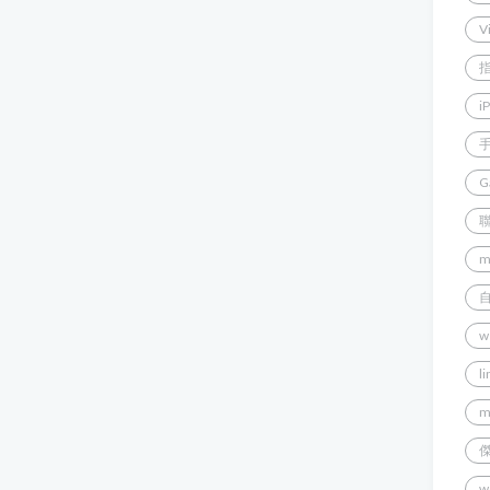
V
i
G
m
w
l
m
w