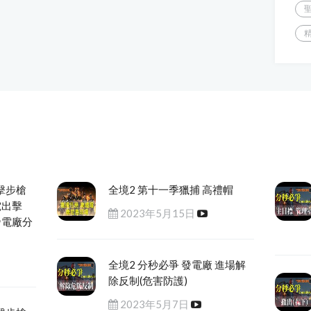
擊步槍
全境2 第十一季獵捕 高禮帽
電出擊
2023年5月15日
發電廠分
全境2 分秒必爭 發電廠 進場解
除反制(危害防護)
2023年5月7日