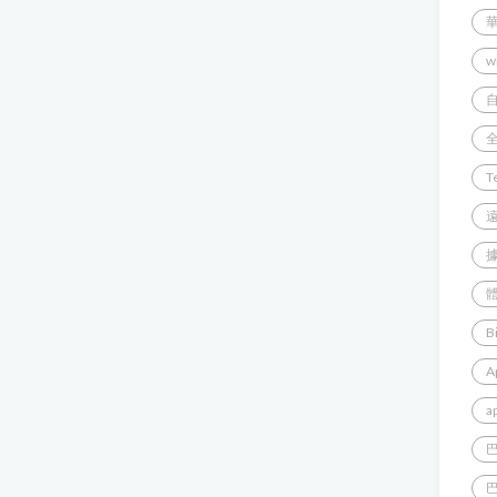
w
T
B
A
a