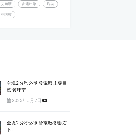
聖艾爾摩
雷電出擊
盾裝
精英防禦
全境2 分秒必爭 發電廠 主要目
標 管理室
2023年5月2日
全境2 分秒必爭 發電廠撤離(右
下)