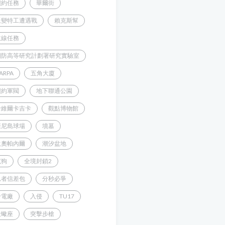
紐約任務
華爾街
叛變特工遭遇戰
賴克斯幫
主線任務
國防高等研究計劃署研究實驗室
ARPA
五角大廈
紐約軍閥
地下聯通公園
哈維爾卡吉卡
觀點博物館
康尼島球場
墳墓
狄奧帕內爾
潮汐盆地
鬣狗
全境封鎖2
忍者信差包
分秒必爭
發電廠
入侵
TU17
天蠍座
突擊步槍