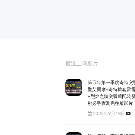
最近上傳影片
第五年第一季度奇特突
聖艾爾摩+奇特槍套雷
+烈焰之牆突襲盾配裝
秒必爭實測完整版影片
2023年9月18日