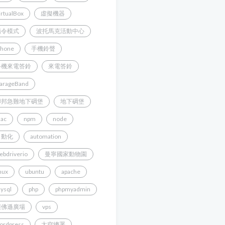
irtualBox
虛擬機器
指令模式
波托馬克活動中心
Phone
手機鈴聲
手機來電答鈴
來電答鈴
arageBand
聯邦急難地下碉堡
地下碉堡
ac
npm
node
自動化
automation
ebdriverio
曼寧國家動物園
inux
ubuntu
apache
ysql
php
phpmyadmin
傑佛遜廣場
vps
ordpress
太空總署