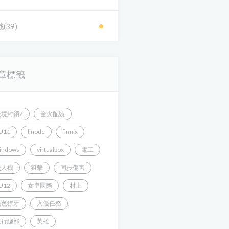
(39)
章標籤
全境封鎖2
全火配裝
U11
linode
finnix
indows
virtualbox
電工
無人機
狙擊
同步傷害
U12
女皇國際
村上
黑色獠牙
入侵任務
銀行總部
英雄