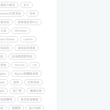
華盛頓大飯店
全火
indows作業系統
排程
自動排程
傑佛遜貿易中心
全火裝
Windows
eam Viewer
radmin
遠端桌面
遠端桌面連線
據點
區域聯盟體育館
體育館
MacOS
OS
igSur
Big Sur開機隨身碟
pple
蘋果
作業系統
pple
第三季
獵捕任務
巴頓謝爾弗
康尼島遊樂園
巴頓
謝爾弗
破片陷阱