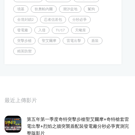
墳墓
狄奧帕內爾
潮汐盆地
鬣狗
全境封鎖2
忍者信差包
分秒必爭
發電廠
入侵
TU17
天蠍座
突擊步槍
聖艾爾摩
雷電出擊
盾裝
精英防禦
最近上傳影片
第五年第一季度奇特突擊步槍聖艾爾摩+奇特槍套雷
電出擊+烈焰之牆突襲盾配裝發電廠分秒必爭實測完
整版影片