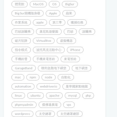
體育館
MacOS
OS
BigSur
Big Sur開機隨身碟
Apple
蘋果
作業系統
apple
第三季
獵捕任務
巴頓謝爾弗
康尼島遊樂園
巴頓
謝爾弗
破片陷阱
VirtualBox
虛擬機器
指令模式
波托馬克活動中心
iPhone
手機鈴聲
手機來電答鈴
來電答鈴
GarageBand
聯邦急難地下碉堡
地下碉堡
mac
npm
node
自動化
automation
webdriverio
曼寧國家動物園
linux
ubuntu
apache
mysql
php
phpmyadmin
傑佛遜廣場
vps
wordpress
太空總署
太空總署總部