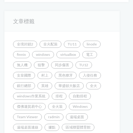
文章標籤
全境封鎖2
全火配裝
TU11
linode
finnix
windows
virtualbox
電工
無人機
狙擊
同步傷害
TU12
女皇國際
村上
黑色獠牙
入侵任務
銀行總部
英雄
華盛頓大飯店
全火
windows作業系統
排程
自動排程
傑佛遜貿易中心
全火裝
Windows
Team Viewer
radmin
遠端桌面
遠端桌面連線
據點
區域聯盟體育館